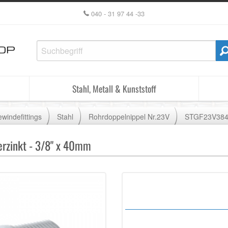
040 - 31 97 44 -33
Stahl, Metall & Kunststoff
windefittings
Stahl
Rohrdoppelnippel Nr.23V
STGF23V38
erzinkt - 3/8" x 40mm