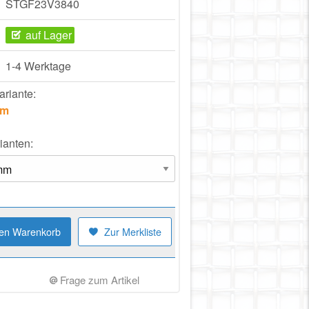
STGF23V3840
auf Lager
1-4 Werktage
ariante:
mm
ianten:
den Warenkorb
Zur Merkliste
Frage zum Artikel