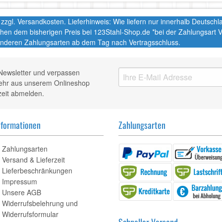
t. zzgl. Versandkosten. Lieferhinweis: Wie liefern nur innerhalb Deutsc
chen dem bisherigen Preis bei 123Stahl-Shop.de *bei der Zahlungsart
nderen Zahlungsarten ab dem Tag nach Vertragsschluss.
Newsletter und verpassen
mehr aus unserem Onlineshop
zeit abmelden.
nformationen
Zahlungsarten
Zahlungsarten
Versand & Lieferzeit
Lieferbeschränkungen
Impressum
Unsere AGB
Widerrufsbelehrung und
Widerrufsformular