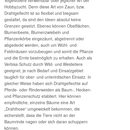
Vogelvoliere verwendbar oder jeglicher Art der
Hobbyzucht. Denn diese Art von Zaun, bzw.
Drahtgeflecht ist so flexibel und biegsam
gestaltet, da sind den Ideen absolut keine
Grenzen gesetzt. Ebenso können Obstflächen,
Blumenbeete, Blumenzwiebeln und
Pflanzenkörbe eingezäunt, abgetrennt oder
abgedeckt werden, auch um Wühl- und
Feldmäusen vorzubeugen und somit die Pflanze
und die Ernte bestmöglich zu erhalten. Auch als
Verbiss-Schutz durch Wild- und Weidetiere
geeignet, je nach Bedarf und Einsatzgebiet
tauglich für ober- und unterirdischen Einsatz. In
gleicher Weise haben sich Drahtgeflechte auf
Pferde- oder Rinderweiden als Baum-, Hecken-
und Pflanzenschutz etabliert. Hier können
empfindliche, einzelne Bäume eine Art
„Drahthose“ umgewickelt bekommen, die
sicherstellt, dass die Tiere nicht an der
Baumrinde nagen oder sich daran schuppern
können.