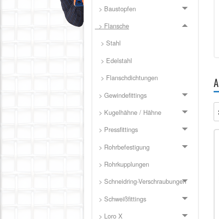
> Baustopfen
> Flansche
> Stahl
> Edelstahl
> Flanschdichtungen
A
> Gewindefittings
> Kugelhähne / Hähne
> Pressfittings
> Rohrbefestigung
> Rohrkupplungen
> Schneidring-Verschraubungen
> Schweißfittings
> Loro X