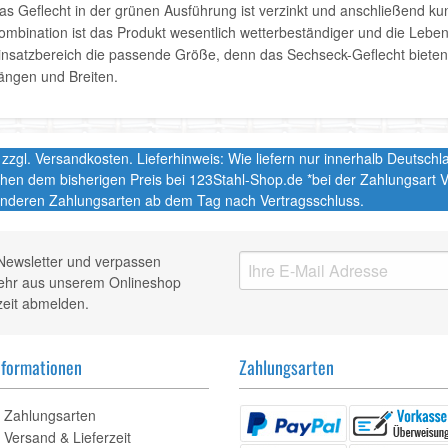
as Geflecht in der grünen Ausführung ist verzinkt und anschließend kun
ombination ist das Produkt wesentlich wetterbeständiger und die Leben
insatzbereich die passende Größe, denn das Sechseck-Geflecht bieten 
ängen und Breiten.
t. zzgl. Versandkosten. Lieferhinweis: Wie liefern nur innerhalb Deutsc
chen dem bisherigen Preis bei 123Stahl-Shop.de *bei der Zahlungsart
nderen Zahlungsarten ab dem Tag nach Vertragsschluss.
Newsletter und verpassen
mehr aus unserem Onlineshop
zeit abmelden.
nformationen
Zahlungsarten
Zahlungsarten
Versand & Lieferzeit