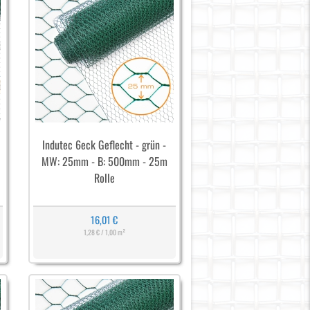
Indutec 6eck Geflecht - grün -
MW: 25mm - B: 500mm - 25m
Rolle
16,01 €
1,28 € / 1,00 m²