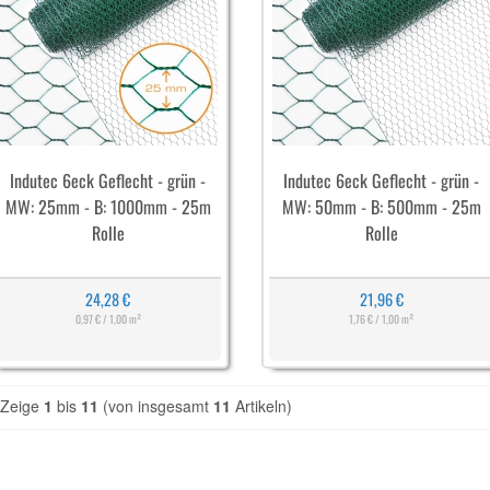
Indutec 6eck Geflecht - grün -
Indutec 6eck Geflecht - grün -
MW: 25mm - B: 1000mm - 25m
MW: 50mm - B: 500mm - 25m
Rolle
Rolle
24,28 €
21,96 €
0,97 € / 1,00 m²
1,76 € / 1,00 m²
Zeige
1
bis
11
(von insgesamt
11
Artikeln)