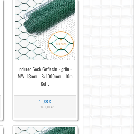
Indutec 6eck Geflecht - grün -
MW: 13mm - B: 1000mm - 10m
Rolle
17,68 €
1,77 € / 1,00 m²