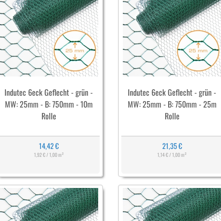
Indutec 6eck Geflecht - grün -
Indutec 6eck Geflecht - grün -
MW: 25mm - B: 750mm - 10m
MW: 25mm - B: 750mm - 25m
Rolle
Rolle
14,42 €
21,35 €
1,92 € / 1,00 m²
1,14 € / 1,00 m²