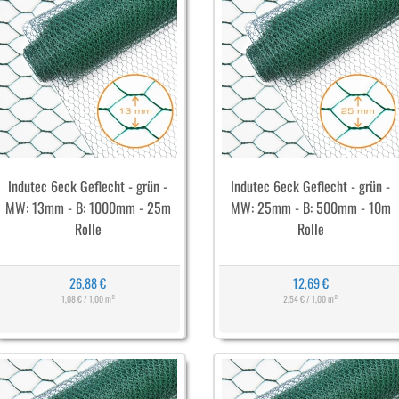
Indutec 6eck Geflecht - grün -
Indutec 6eck Geflecht - grün -
MW: 13mm - B: 1000mm - 25m
MW: 25mm - B: 500mm - 10m
Rolle
Rolle
26,88 €
12,69 €
1,08 € / 1,00 m²
2,54 € / 1,00 m²