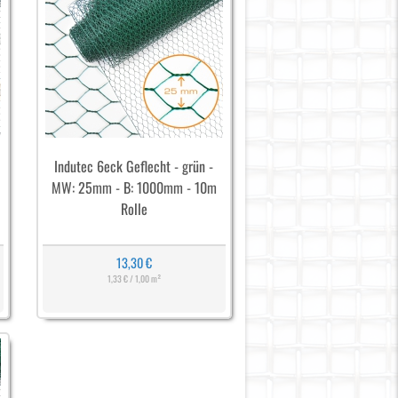
Indutec 6eck Geflecht - grün -
MW: 25mm - B: 1000mm - 10m
Rolle
13,30 €
1,33 € / 1,00 m²