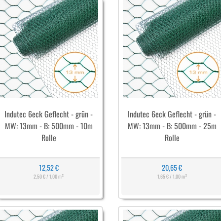
Indutec 6eck Geflecht - grün -
Indutec 6eck Geflecht - grün -
MW: 13mm - B: 500mm - 10m
MW: 13mm - B: 500mm - 25m
Rolle
Rolle
12,52 €
20,65 €
2,50 € / 1,00 m²
1,65 € / 1,00 m²