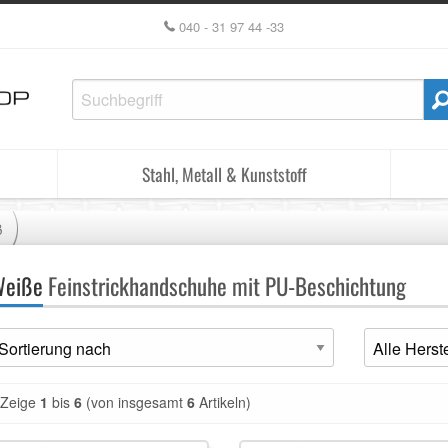
040 - 31 97 44 -33
Stahl, Metall & Kunststoff
ß
eiße
Feinstrickhandschuhe mit PU-Beschichtung
Zeige
1
bis
6
(von insgesamt
6
Artikeln)