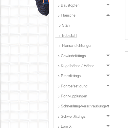
> Baustopfen
> Flansche
> Stahl
> Edelstahl
> Flanschdichtungen
> Gewindefittings
> Kugelhähne / Hähne
> Pressfittings
> Rohrbefestigung
> Rohrkupplungen
> Schneidring-Verschraubungen
> Schweißfittings
> Loro X