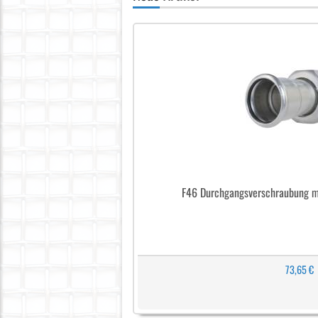
F46 Durchgangsverschraubung m
73,65 €