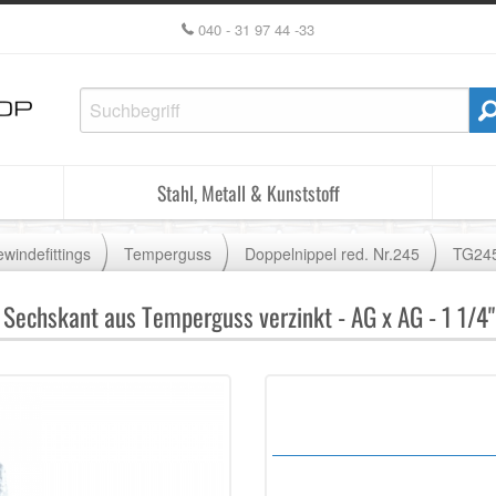
040 - 31 97 44 -33
Stahl, Metall & Kunststoff
windefittings
Temperguss
Doppelnippel red. Nr.245
TG24
Sechskant aus Temperguss verzinkt - AG x AG - 1 1/4" 