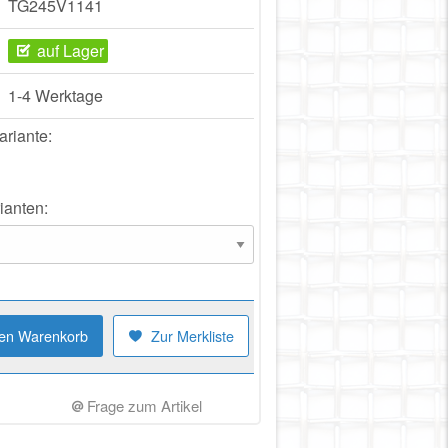
TG245V1141
auf Lager
1-4 Werktage
ariante:
ianten:
den Warenkorb
Zur Merkliste
Frage zum Artikel