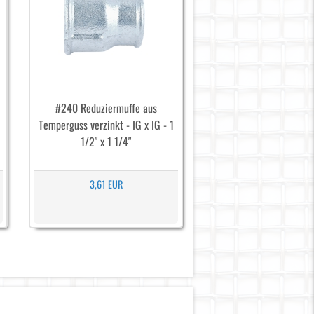
#240 Reduziermuffe aus
Temperguss verzinkt - IG x IG - 1
1/2" x 1 1/4"
3,61 EUR