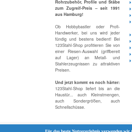
Rohrzubehör, Profile und Stäbe
zum Zugreif-Preis – seit 1991
aus Hamburg!
Ob Hobbybastler oder Profi-
Handwerker, bei uns wird jeder
fündig und bestens bedient! Bei
123Stahl-Shop profitieren Sie von
einer Riesen-Auswahl (griffbereit
auf Lager) an Metall- und
Stahlerzeugnissen zu attraktiven
Preisen.
Und jetzt kommt es noch härter:
123Stahl-Shop liefert bis an die
Haustür... auch Kleinstmengen,
auch Sondergrößen, auch
Schnellschüsse.
Für das beste Nutzererlebnis verwenden wir