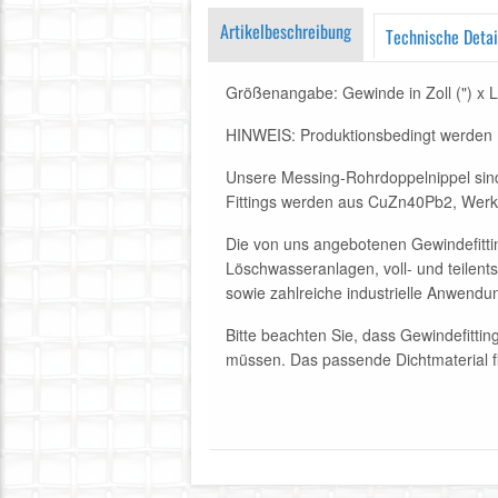
Artikelbeschreibung
Technische Detai
Größenangabe: Gewinde in Zoll (") x 
HINWEIS: Produktionsbedingt werden Ro
Unsere Messing-Rohrdoppelnippel sind 
Fittings werden aus CuZn40Pb2, Werk
Die von uns angebotenen Gewindefittin
Löschwasseranlagen, voll- und teilen
sowie zahlreiche industrielle Anwendu
Bitte beachten Sie, dass Gewindefitti
müssen. Das passende Dichtmaterial f