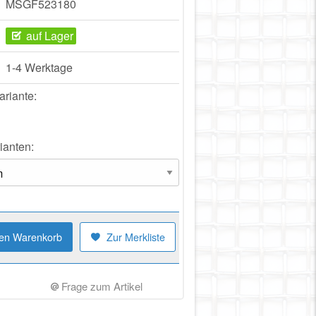
MSGF523180
auf Lager
1-4 Werktage
ariante:
ianten:
den Warenkorb
Zur Merkliste
Frage zum Artikel