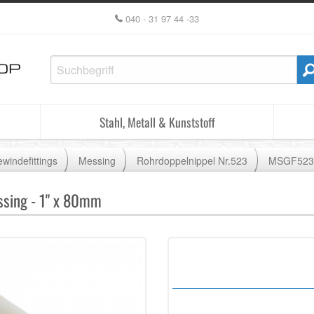
040 - 31 97 44 -33
Stahl, Metall & Kunststoff
windefittings
Messing
Rohrdoppelnippel Nr.523
MSGF523
ssing - 1" x 80mm