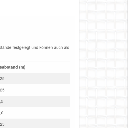
stände festgelegt und können auch als
sabstand (m)
,25
,25
,5
,0
,25