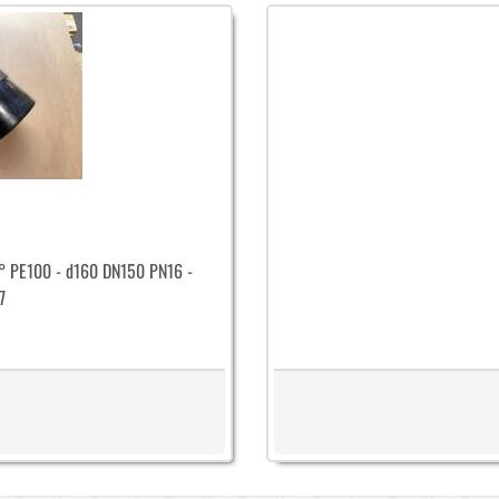
0° PE100 - d160 DN150 PN16 -
7