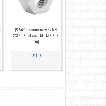
-
[5 Stk.] Überwurfmutter - DIN
2353 - Stahl verzinkt - M 8 S [8
mm]
1,31 EUR