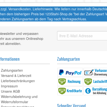
t. zzgl. Versandkosten. Lieferhinweis: Wie liefern nur innerhalb Deutsc
chen dem bisherigen Preis bei 123Stahl-Shop.de *bei der Zahlungsart
nderen Zahlungsarten ab dem Tag nach Vertragsschluss.
Newsletter und verpassen
mehr aus unserem Onlineshop
zeit abmelden.
nformationen
Zahlungsarten
Zahlungsarten
Versand & Lieferzeit
Lieferbeschränkungen
Impressum
Unsere AGB
Widerrufsbelehrung und
Widerrufsformular
Schneller Versand