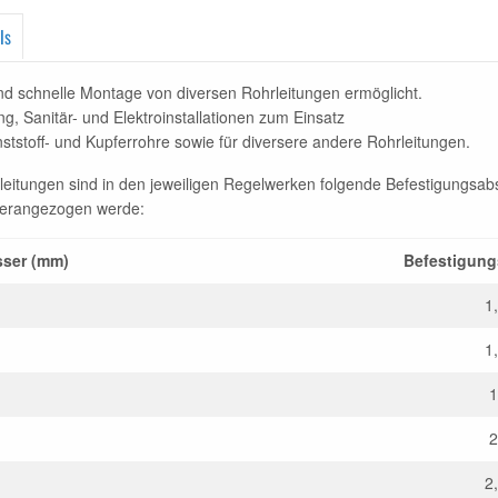
ls
und schnelle Montage von diversen Rohrleitungen ermöglicht.
 Sanitär- und Elektroinstallationen zum Einsatz
ststoff- und Kupferrohre sowie für diversere andere Rohrleitungen.
leitungen sind in den jeweiligen Regelwerken folgende Befestigungsab
herangezogen werde:
ser (mm)
Befestigung
1
1
1
2
2