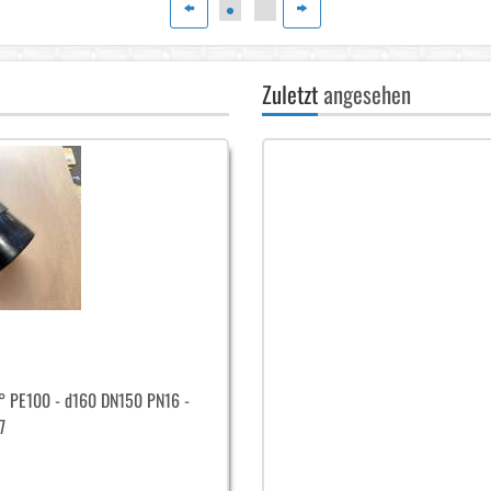
Zuletzt
angesehen
0° PE100 - d160 DN150 PN16 -
7