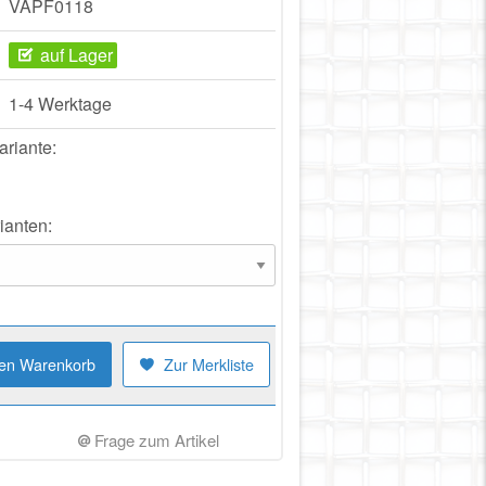
VAPF0118
auf Lager
1-4 Werktage
ariante:
ianten:
den Warenkorb
Zur Merkliste
Frage zum Artikel