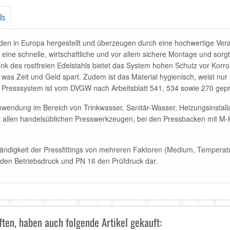
ls
den in Europa hergestellt und überzeugen durch eine hochwertige Verar
 eine schnelle, wirtschaftliche und vor allem sichere Montage und sorg
k des rostfreien Edelstahls bietet das System hohen Schutz vor Korro
was Zeit und Geld spart. Zudem ist das Material hygienisch, weist nur
s Presssystem ist vom DVGW nach Arbeitsblatt 541, 534 sowie 270 gep
wendung im Bereich von Trinkwasser, Sanitär-Wasser, Heizungsinstalla
mit allen handelsüblichen Presswerkzeugen, bei den Pressbacken mit 
tändigkeit der Pressfittings von mehreren Faktoren (Medium, Temperatu
0 den Betriebsdruck und PN 16 den Prüfdruck dar.
ten, haben auch folgende Artikel gekauft: