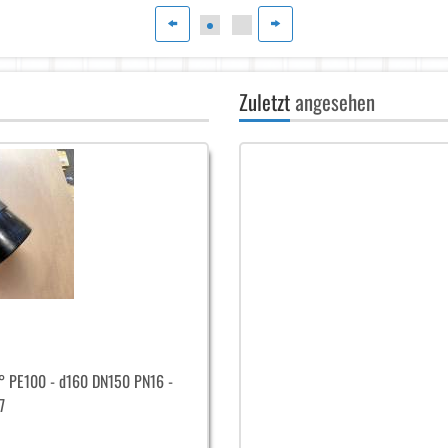
Zuletzt
angesehen
0° PE100 - d160 DN150 PN16 -
7