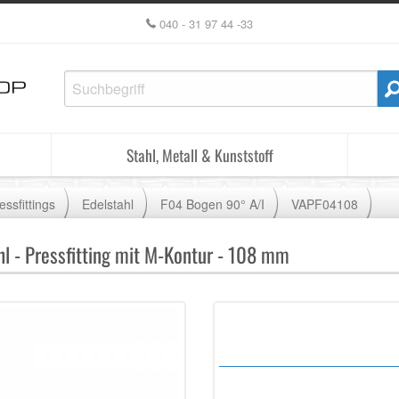
040 - 31 97 44 -33
Stahl, Metall & Kunststoff
essfittings
Edelstahl
F04 Bogen 90° A/I
VAPF04108
l - Pressfitting mit M-Kontur - 108 mm