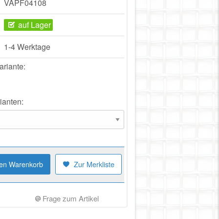
VAPF04108
auf Lager
1-4 Werktage
ariante:
ianten:
den Warenkorb
Zur Merkliste
Frage zum Artikel