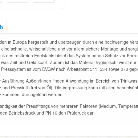
ls
den in Europa hergestellt und überzeugen durch eine hochwertige Verar
 eine schnelle, wirtschaftliche und vor allem sichere Montage und sorg
k des rostfreien Edelstahls bietet das System hohen Schutz vor Korro
was Zeit und Geld spart. Zudem ist das Material hygienisch, weist nur
s Presssystem ist vom DVGW nach Arbeitsblatt 541, 534 sowie 270 gep
r Ausführung Außen/Innen finden Anwendung im Bereich von Trinkwass
z und Pressluft (frei von Öl). Die Verpressung kann mit allen handelsü
z kommen, durchgeführt werden.
tändigkeit der Pressfittings von mehreren Faktoren (Medium, Temperatu
0 den Betriebsdruck und PN 16 den Prüfdruck dar.