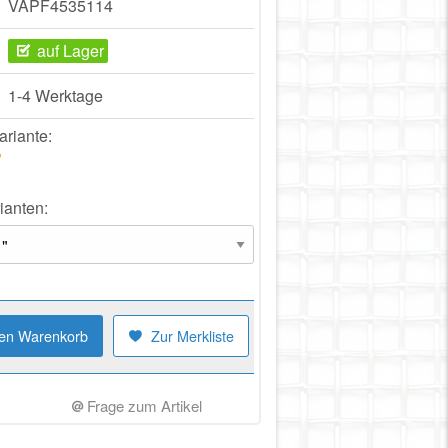
VAPF4535114
auf Lager
1-4 Werktage
ariante:
"
ianten:
den Warenkorb
Zur Merkliste
Frage zum Artikel