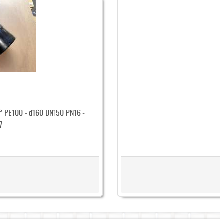
0° PE100 - d160 DN150 PN16 -
7