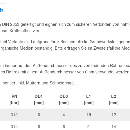
ls
IN 2353 gefertigt und eignen sich zum sicheren Verbinden von nahtl
ase, Kraftstoffe u.v.m.
ahl-Variante sind aufgrund ihrer Bestandteile im Grundwerkstoff gege
ganische Medien beständig. Bitte erfragen Sie im Zweifelsfall die Med
rößen immer auf den Außendurchmesser des zu verbindenden Rohres be
eines Rohres mit einem Außendurchmesser von 6mm verwendet werden
montiert inkl. Muttern und Schneidringe.
PN
ØD1
ØD3
L1
L2
[bar]
[mm]
[mm]
[mm]
[mm]
315
6
4
19
12
315
8
6
21
14