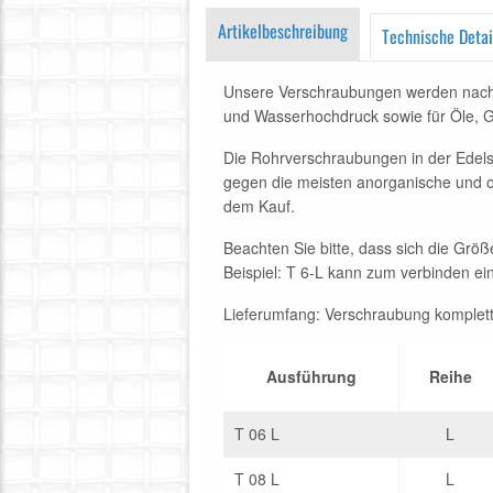
Artikelbeschreibung
Technische Detai
Unsere Verschraubungen werden nach D
und Wasserhochdruck sowie für Öle, G
Die Rohrverschraubungen in der Edelst
gegen die meisten anorganische und or
dem Kauf.
Beachten Sie bitte, dass sich die G
Beispiel: T 6-L kann zum verbinden 
Lieferumfang: Verschraubung komplett 
Ausführung
Reihe
T 06 L
L
T 08 L
L