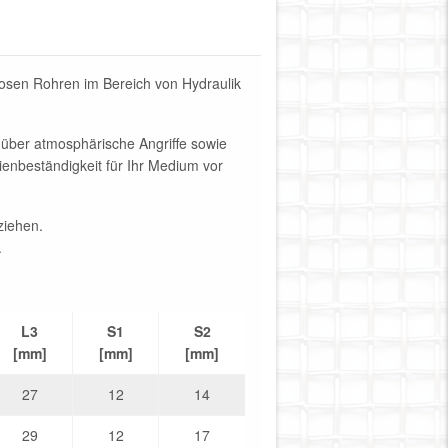
osen Rohren im Bereich von Hydraulik
nüber atmosphärische Angriffe sowie
ienbeständigkeit für Ihr Medium vor
ziehen.
.
L3
S1
S2
[mm]
[mm]
[mm]
27
12
14
29
12
17