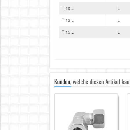
T 10 L
L
T 12 L
L
T 15 L
L
Kunden,
welche diesen Artikel kauf