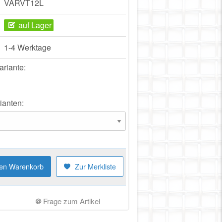
VARVT12L
auf Lager
1-4 Werktage
ariante:
ianten:
den Warenkorb
Zur Merkliste
Frage zum Artikel