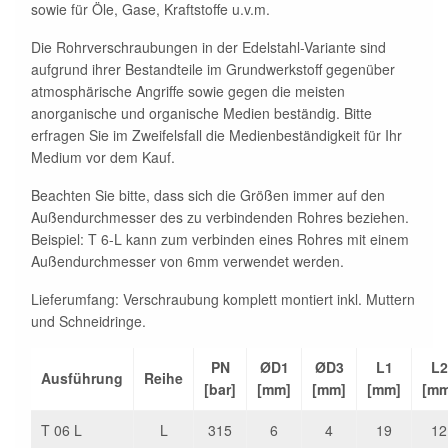
sowie für Öle, Gase, Kraftstoffe u.v.m.
Die Rohrverschraubungen in der Edelstahl-Variante sind
aufgrund ihrer Bestandteile im Grundwerkstoff gegenüber
atmosphärische Angriffe sowie gegen die meisten
anorganische und organische Medien beständig. Bitte
erfragen Sie im Zweifelsfall die Medienbeständigkeit für Ihr
Medium vor dem Kauf.
Beachten Sie bitte, dass sich die Größen immer auf den
Außendurchmesser des zu verbindenden Rohres beziehen.
Beispiel: T 6-L kann zum verbinden eines Rohres mit einem
Außendurchmesser von 6mm verwendet werden.
Lieferumfang: Verschraubung komplett montiert inkl. Muttern
und Schneidringe.
PN
ØD1
ØD3
L1
L2
Ausführung
Reihe
[bar]
[mm]
[mm]
[mm]
[mm
T 06 L
L
315
6
4
19
12