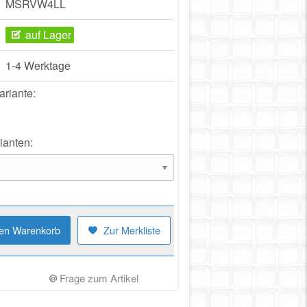
MSRVW4LL
auf Lager
1-4 Werktage
ariante:
ianten:
den Warenkorb
Zur Merkliste
Frage zum Artikel