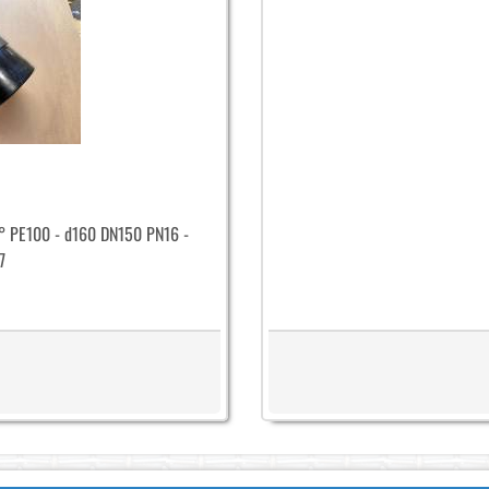
0° PE100 - d160 DN150 PN16 -
7