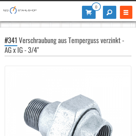
0
#341
Verschraubung aus Temperguss verzinkt -
AG x IG - 3/4"