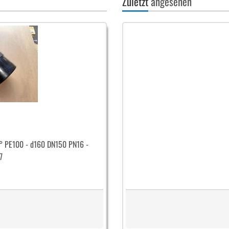
Zuletzt
angesehen
0° PE100 - d160 DN150 PN16 -
7