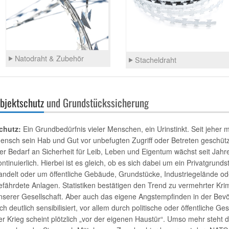
Natodraht & Zubehör
Stacheldraht
bjektschutz
und Grundstückssicherung
chutz:
Ein Grundbedürfnis vieler Menschen, ein Urinstinkt. Seit jeher 
ensch sein Hab und Gut vor unbefugten Zugriff oder Betreten geschütz
er Bedarf an Sicherheit für Leib, Leben und Eigentum wächst seit Jahr
ontinuierlich. Hierbei ist es gleich, ob es sich dabei um ein Privatgrunds
andelt oder um öffentliche Gebäude, Grundstücke, Industriegelände o
efährdete Anlagen. Statistiken bestätigen den Trend zu vermehrter Krimi
nserer Gesellschaft. Aber auch das eigene Angstempfinden in der Bevö
ich deutlich sensibilisiert, vor allem durch politische oder öffentliche G
er Krieg scheint plötzlich „vor der eigenen Haustür“. Umso mehr steht 