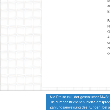
M
a
E
B
N
O
A
o
z
o
Alle Preise inkl. der gesetzlicher MwS
Die durchgestrichenen Preise entspre
Zahlungsanweisung des Kunden; bei a