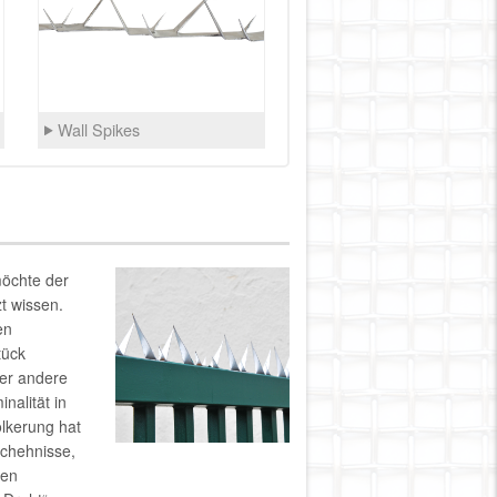
Wall Spikes
möchte der
t wissen.
en
tück
der andere
nalität in
lkerung hat
eschehnisse,
den