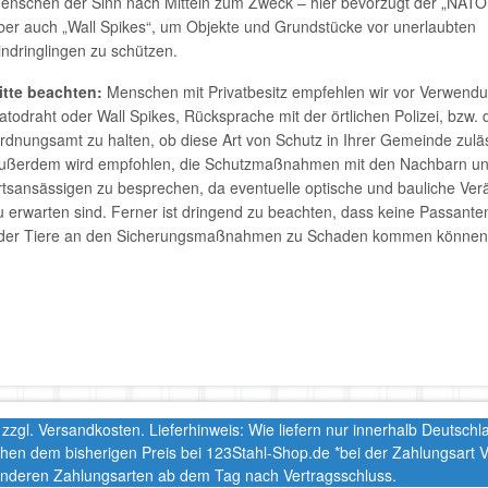
enschen der Sinn nach Mitteln zum Zweck – hier bevorzugt der „NATO 
ber auch „Wall Spikes“, um Objekte und Grundstücke vor unerlaubten
indringlingen zu schützen.
itte beachten:
Menschen mit Privatbesitz empfehlen wir vor Verwend
atodraht oder Wall Spikes, Rücksprache mit der örtlichen Polizei, bzw.
rdnungsamt zu halten, ob diese Art von Schutz in Ihrer Gemeinde zuläss
ußerdem wird empfohlen, die Schutzmaßnahmen mit den Nachbarn u
rtsansässigen zu besprechen, da eventuelle optische und bauliche Ve
u erwarten sind. Ferner ist dringend zu beachten, dass keine Passante
der Tiere an den Sicherungsmaßnahmen zu Schaden kommen können
t. zzgl. Versandkosten. Lieferhinweis: Wie liefern nur innerhalb Deutsc
chen dem bisherigen Preis bei 123Stahl-Shop.de *bei der Zahlungsart
nderen Zahlungsarten ab dem Tag nach Vertragsschluss.