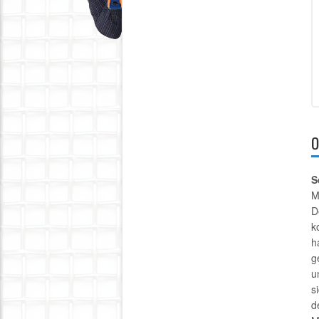
O
S
M
D
k
h
g
u
s
d