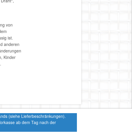
Draht“,
ung von
 dem
ig ist.
nd anderen
ränderungen
n, Kinder
.
hlands (siehe Lieferbeschränkungen).
 Vorkasse ab dem Tag nach der