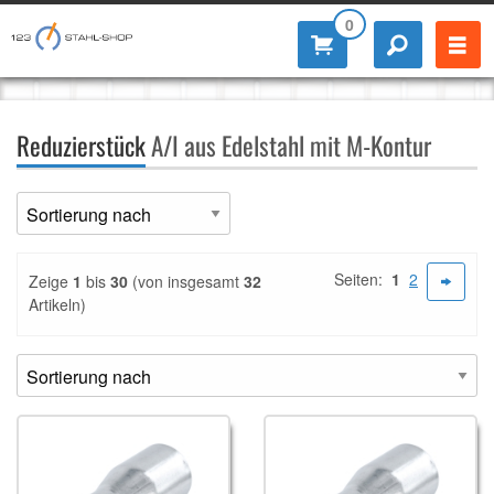
0
Reduzierstück
A/I aus Edelstahl mit M-Kontur
Seiten:
1
2
Zeige
1
bis
30
(von insgesamt
32
Artikeln)