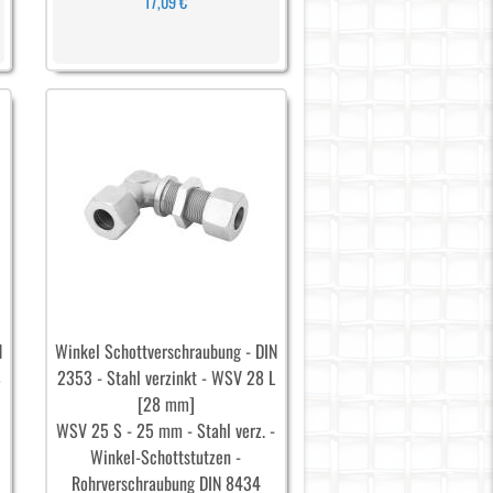
17,09 €
N
Winkel Schottverschraubung - DIN
S
2353 - Stahl verzinkt - WSV 28 L
[28 mm]
-
WSV 25 S - 25 mm - Stahl verz. -
Winkel-Schottstutzen -
Rohrverschraubung DIN 8434