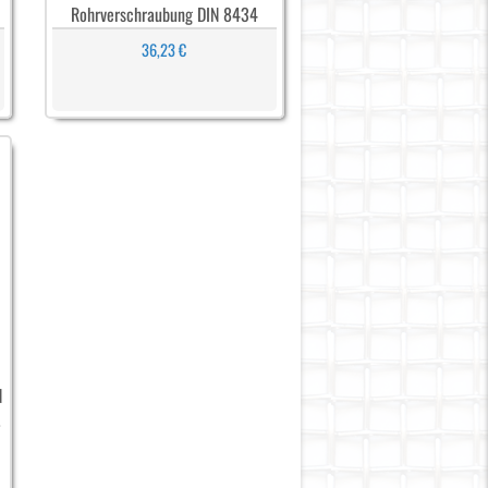
Rohrverschraubung DIN 8434
36,23 €
N
S