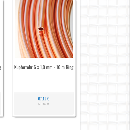
g
Kupferrohr 6 x 1,0 mm - 10 m Ring
67,12 €
6,71 € / m