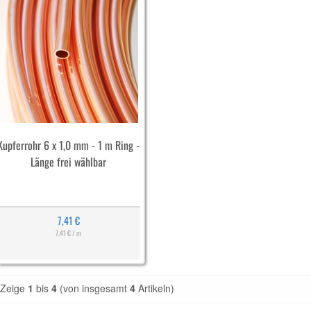
Kupferrohr 6 x 1,0 mm - 1 m Ring -
Länge frei wählbar
7,41 €
7,41 € / m
Zeige
1
bis
4
(von insgesamt
4
Artikeln)