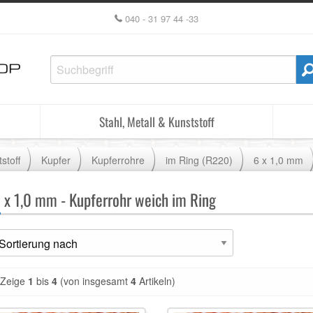
040 - 31 97 44 -33
Stahl, Metall & Kunststoff
stoff
Kupfer
Kupferrohre
im Ring (R220)
6 x 1,0 mm
6
x 1,0 mm - Kupferrohr weich im Ring
Zeige
1
bis
4
(von insgesamt
4
Artikeln)