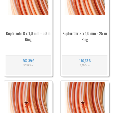
Kupferrohr 8 x 1,0 mm - 50 m
Kupferrohr 8 x 1,0 mm - 25 m
Ring
Ring
267,39 €
176,67 €
5,35 € / m
7,07 € / m