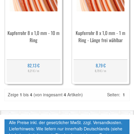
Kupferrohr 8 x 1,0 mm - 10 m
Kupferrohr 8 x 1,0 mm - 1 m
Ring
Ring - Länge frei wählbar
82,13 €
8,79 €
8,21 € / m
8,79 € / m
Zeige
1
bis
4
(von insgesamt
4
Artikeln)
Seiten:
1
Alle Preise inkl. der gesetzlicher MwSt. zzgl. Versandkosten.
Lieferhinweis: Wie liefern nur innerhalb Deutschlands (siehe