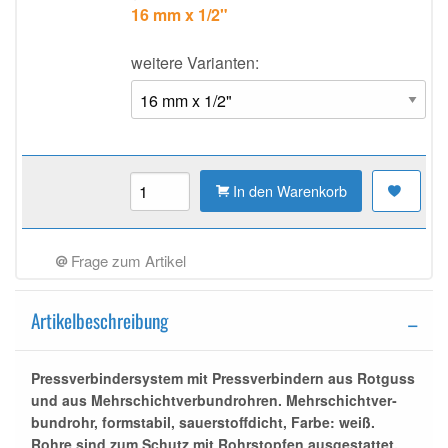
16 mm x 1/2"
weitere Varianten:
In den Warenkorb
Frage zum Artikel
Artikelbeschreibung
Press
verbinder
system mit
Press
verbinder
n aus Rotguss
und aus Mehr­schicht­ver­bun­d­roh­ren. Mehr­schicht­ver­
bun­d­rohr, formstabil, sauerstoffdicht, Farbe: weiß.
Rohre sind zum Schutz mit Rohrstopfen ausgestattet.