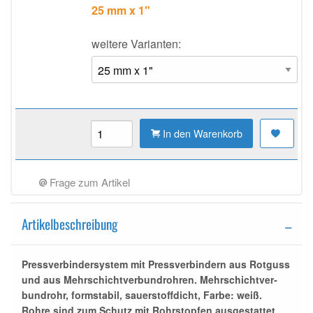
25 mm x 1"
weitere Varianten:
In den Warenkorb
Frage zum Artikel
Artikelbeschreibung
Press
verbinder
system mit
Press
verbinder
n aus Rotguss
und aus Mehr­schicht­ver­bun­d­roh­ren. Mehr­schicht­ver­
bun­d­rohr, formstabil, sauerstoffdicht, Farbe: weiß.
Rohre sind zum Schutz mit Rohrstopfen ausgestattet.